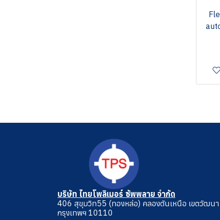
สายพานตาข่าย
พลาสติกวิศวกรรม เคมีคอล
COMPONENT
Fle
แผ่นรองอบ
พลาสติกวิศวกรรม คลีนรูม
MODULAR BELT
aut
TACSIL
พลาสติก บูช โรลเลอร์ เกียร์
CHAIN CONVEYOR
ZONE TAPE
พลาสติกสำหรับอิเล็กทรอนิกส์
TAC TAPE
พลาสติกสำหรับอาหาร
เทปทนความร้อน
บริษัท ไทยโพลิเมอร์ ซัพพลาย จำกัด
406 สุขุมวิท55 (ทองหล่อ) คลองตันเหนือ เขตวัฒนา
กรุงเทพฯ 10110