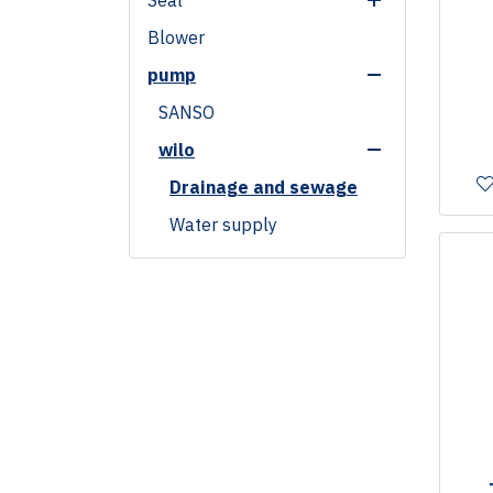
Seal
2D Vision Systems
Special Product
Blower
Gland Packing / Stuffing
Insulation
Box Packing
pump
Gasket
GASKET SHEET
oring
SANSO
wilo
Drainage and sewage
Water supply
Heating, air-conditioning,
cooling
Marking
เครื่องพิมพ์ วัน เดือน ปี ผลิต
High Temp Material
เครื่องพิมพ์ วัน เดือน ปี ผลิต
พลาสติก
หมึกเครื่องพิมพ์ วันเดือน ปีผลิต
สายพานเครื่องซีล
สายพานลำเลียง
สายพานเครื่องฟิวส์
Solde Pallet